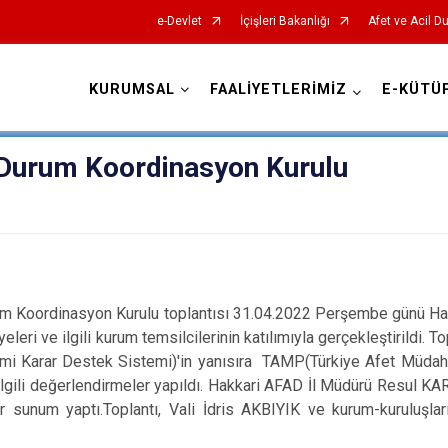
e-Devlet
İçişleri Bakanlığı
Afet ve Acil D
KURUMSAL
FAALİYETLERİMİZ
E-KÜTÜ
AFAD İl Müdürlükleri
l Durum Koordinasyon Kurulu
rum Koordinasyon Kurulu toplantısı 31.04.2022 Perşembe günü Hakk
eleri ve ilgili kurum temsilcilerinin katılımıyla gerçekleştirildi.
imi Karar Destek Sistemi)'in yanısıra TAMP(Türkiye Afet Müdaha
e ilgili değerlendirmeler yapıldı. Hakkari AFAD İl Müdürü Resul K
 bir sunum yaptı.Toplantı, Vali İdris AKBIYIK ve kurum-kuruluşlar