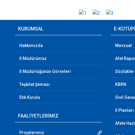
KURUMSAL
E-KÜTÜP
Hakkımızda
Mevzuat
İl Müdürümüz
Afet Rapor
İl Müdürlüğünün Görevleri
Sözlükler
Teşkilat Şeması
KBRN
Etik Kurulu
Sivil Sav
İl Planları
FAALİYETLERİMİZ
Afete Hazı
Projelerimiz