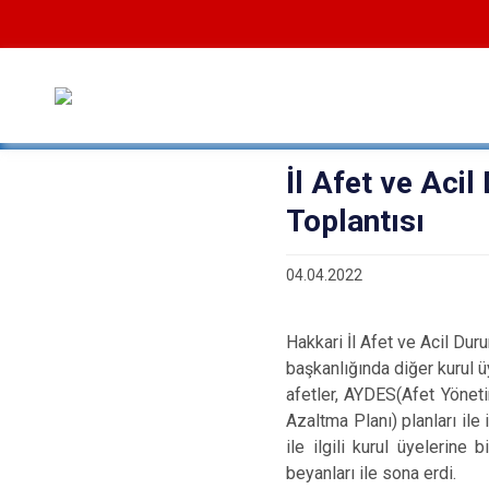
İl Afet ve Aci
Toplantısı
04.04.2022
Hakkari İl Afet ve Acil Du
başkanlığında diğer kurul üy
afetler, AYDES(Afet Yönet
Azaltma Planı) planları il
ile ilgili kurul üyelerine
beyanları ile sona erdi.