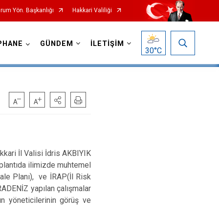
urum Yön. Başkanlığı
Hakkari Valiliği
PHANE
GÜNDEM
İLETİŞİM
30
°C
ari İl Valisi İdris AKBIYIK
 Toplantıda ilimizde muhtemel
le Planı), ve İRAP(İl Risk
ARADENİZ yapılan çalışmalar
ın yöneticilerinin görüş ve