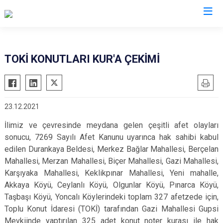
AFAD İl Müdürlükleri
TOKİ KONUTLARI KUR'A ÇEKİMİ
23.12.2021
İlimiz ve çevresinde meydana gelen çeşitli afet olayları
sonucu, 7269 Sayılı Afet Kanunu uyarınca hak sahibi kabul
edilen Durankaya Beldesi, Merkez Bağlar Mahallesi, Berçelan
Mahallesi, Merzan Mahallesi, Biçer Mahallesi, Gazi Mahallesi,
Karşıyaka Mahallesi, Keklikpınar Mahallesi, Yeni mahalle,
Akkaya Köyü, Ceylanlı Köyü, Olgunlar Köyü, Pınarca Köyü,
Taşbaşı Köyü, Yoncalı Köylerindeki toplam 327 afetzede için,
Toplu Konut İdaresi (TOKİ) tarafından Gazi Mahallesi Gupsi
Mevkiinde yaptırılan 325 adet konut noter kurası ile hak